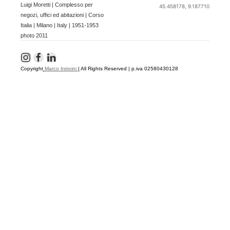
Luigi Moretti | Complesso per
45.458178, 9.187710
negozi, uffici ed abitazioni | Corso
Italia | Milano | Italy | 1951-1953
photo 2011
Copyright
Marco Introini
|
All Rights Reserved | p.iva 02580430128