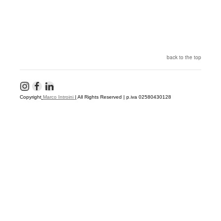
back to the top
Copyright
Marco Introini
|
All Rights Reserved | p.iva 02580430128