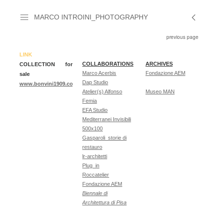
MARCO INTROINI_PHOTOGRAPHY
previous page
LINK
COLLABORATIONS
ARCHIVES
COLLECTION for
Marco Acerbis
Fondazione AEM
sale
Dap Studio
www.bonvini1909.com
Atelier(s) Alfonso
Museo MAN
Femia
EFA Studio
Mediterranei Invisibili
500x100
Gasparoli_storie di
restauro
lr-architetti
Plug_in
Roccatelier
Fondazione AEM
Biennale di
Architettura di Pisa