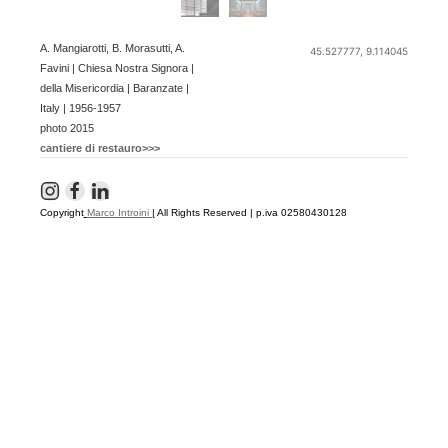
A. Mangiarotti, B. Morasutti, A.
45.527777, 9.114045
Favini | Chiesa Nostra Signora |
della Misericordia | Baranzate |
Italy | 1956-1957
photo 2015
cantiere di restauro>>>
Copyright
Marco Introini
|
All Rights Reserved | p.iva 02580430128