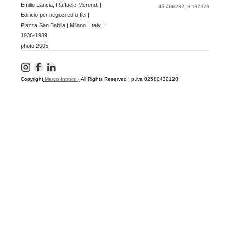
Emilio Lancia, Raffaele Merendi |
45.466292, 9.197379
Edificio per negozi ed uffici |
Piazza San Babila | Milano | Italy |
1936-1939
photo 2005
Copyright
Marco Introini
|
All Rights Reserved | p.iva 02580430128