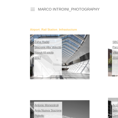
MARCO INTROINI_PHOTOGRAPHY
Airport_Rail Station_Infrastucture
Zaha Hadid
SBG 
Stazione Alta Velocità
Par
Napoli Afragola
Vill
2017
201
Antonio Monestiroli
Acci
Area Nuova Stazione
Ses
Pioltello
Lom