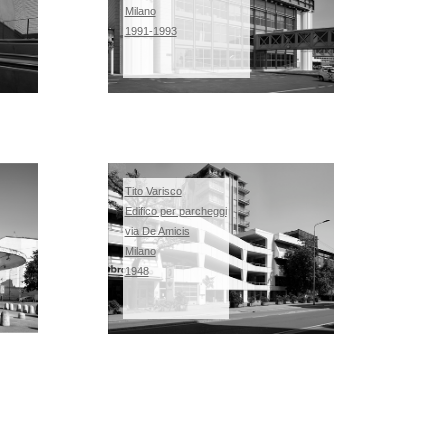
Milano
1991-1993
Tito Varisco
Edifico per parcheggi
via De Amicis
Milano
1948