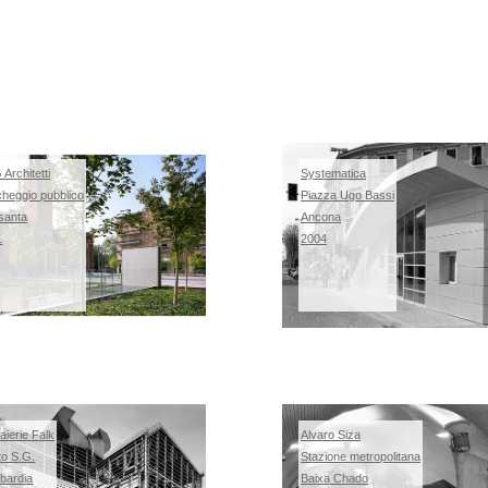
Architetti
Systematica
cheggio pubblico
Piazza Ugo Bassi
asanta
Ancona
1
2004
aierie Falk
Alvaro Siza
to S.G.
Stazione metropolitana
bardia
Baixa Chado