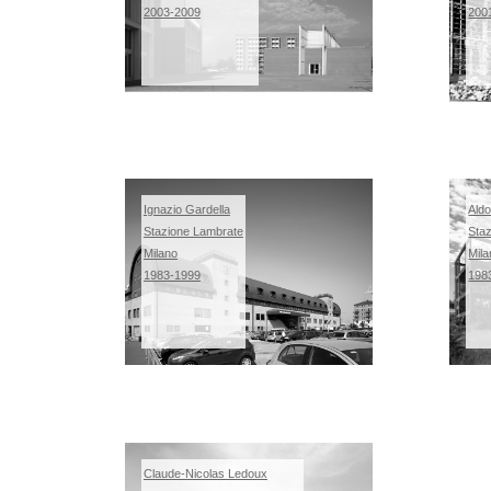
2003-2009
200
Ignazio Gardella
Ald
Stazione Lambrate
Staz
Milano
Mil
1983-1999
198
Claude-Nicolas Ledoux