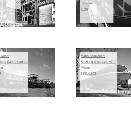
1
Lisbona
1998
o Rossi
Mario Bacciocchi
ione San Cristoforo
Stazione di servizio AGIP
ano
Milano
3
1951-1953