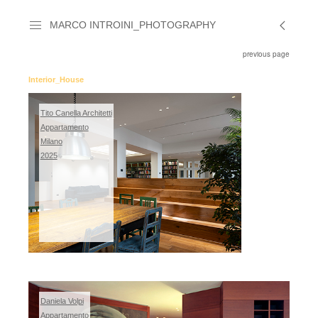
MARCO INTROINI_PHOTOGRAPHY
previous page
Interior_House
Tito Canella Architetti
Appartamento
Milano
2025
Daniela Volpi
Appartamento