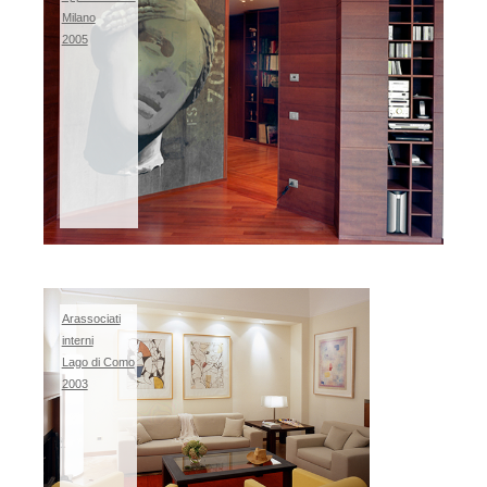
Milano
2005
Arassociati
interni
Lago di Como
2003