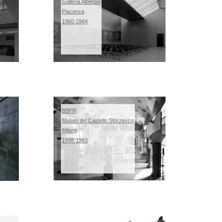
Galleria Alberoni
Piacenza
1960-1964
BBPR
Museo del Castello Sforzesco
Milano
1948-1963