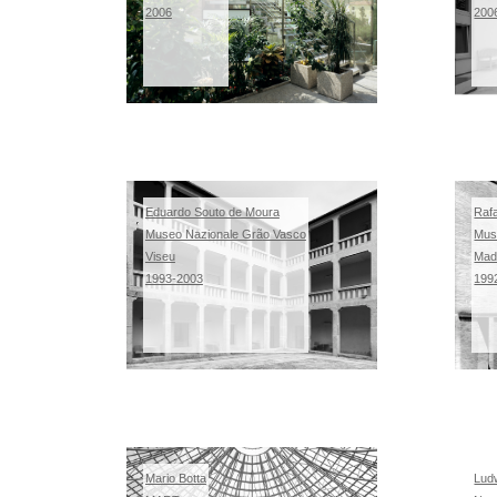
2006
200
Eduardo Souto de Moura
Raf
Museo Nazionale Gr
ã
o Vasco
Mus
Viseu
Mad
1993-2003
199
Mario Botta
Lud