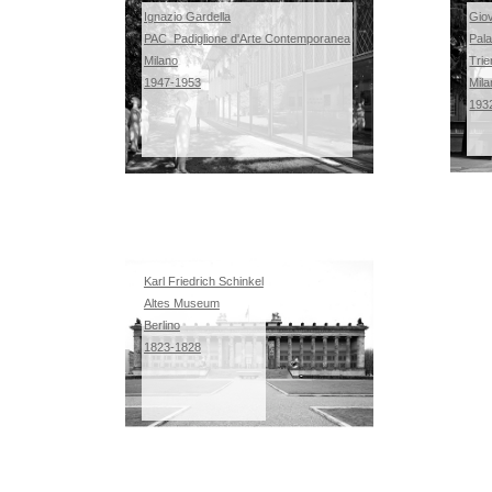
Ignazio Gardella
Gio
PAC_Padiglione d'Arte Contemporanea
Pala
Milano
Trie
1947-1953
Mil
193
Karl Friedrich Schinkel
Altes Museum
Berlino
1823-1828