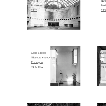
MART
Neue
Rovereto
Berl
1987
196
Carlo Scarpa
Car
Gipsoteca canoviana
Mus
Possagno
Ver
1955-1957
195