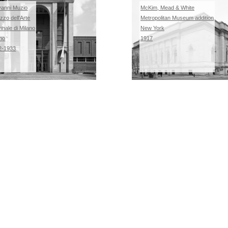
vanni Muzio
McKim, Mead & White
zzo dell'Arte
Metropolitan Museum addition
nnale di Milano
New York
ano
1917
2-1933