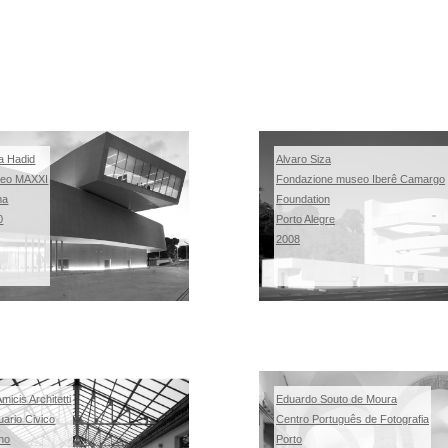
a Hadid
Alvaro Siza
eo MAXXI
Fondazione museo Iberê Camargo
ma
Foundation
0
Porto Alegre
2008
micis Architetti
Eduardo Souto de Moura
ario Civico
Centro Portugu
ê
s de Fotografia
ano
Porto