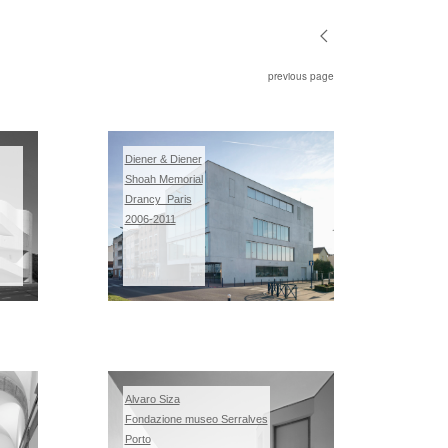
previous page
Diener & Diener
Shoah Memorial
Drancy_Paris
2006-2011
Alvaro Siza
Fondazione museo Serralves
Porto