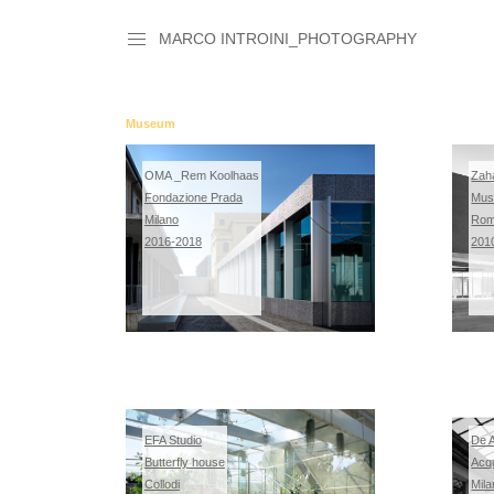
MARCO INTROINI_PHOTOGRAPHY
Museum
OMA _Rem Koolhaas
Zah
Fondazione Prada
Mus
Milano
Ro
2016-2018
201
EFA Studio
De A
Butterfly house
Acqu
Collodi
Mil