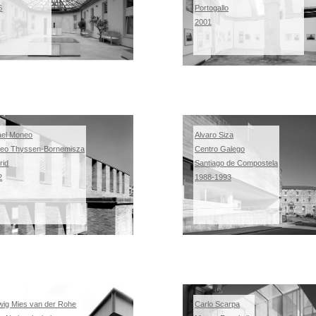
6
Portogallo
2001
ael Moneo
Alvaro Siza
eo Thyssen-Bornemisza
Centro Galego
rid
Santiago de Compostela
2
1988-1993
wig Mies van der Rohe
Carlo Scarpa