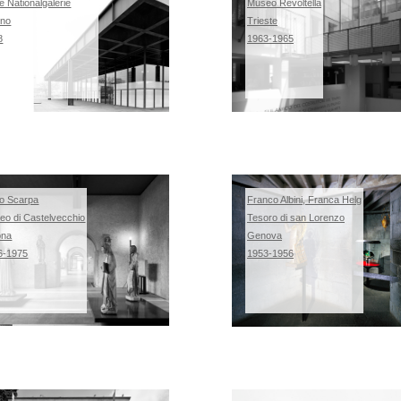
 Nationalgalerie
Museo Revoltella
ino
Trieste
8
1963-1965
lo Scarpa
Franco Albini, Franca Helg
eo di Castelvecchio
Tesoro di san Lorenzo
ona
Genova
6-1975
1953-1956