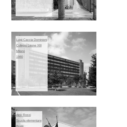
Luigi Caccia Dominioni
Collegio Leone XIII
Milano
1980
Aldo Rossi
Scuola elementare
Broni