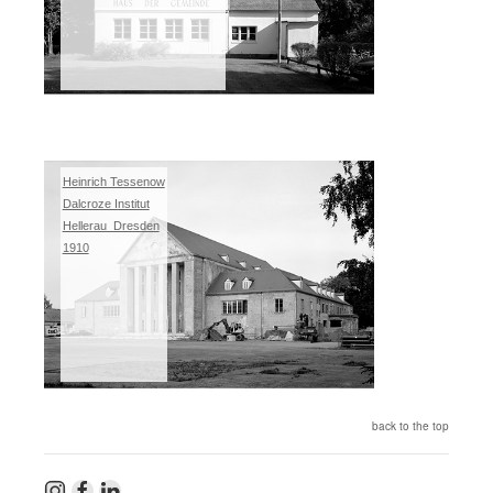
Heinrich Tessenow
Dalcroze Institut
Hellerau_Dresden
1910
back to the top