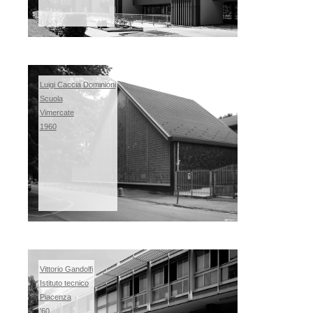
Luigi Caccia Dominioni
Scuola
Vimercate
1960
Vittorio Gandolfi
Istituto tecnico
Piacenza
'60