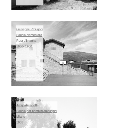
Giuseppe Pizzigoni
S
cuola elementare
Rota d’Imagna
1956- 1960
Arrigo Arrighetti
Scuola per bambini ambliopici
Milano
1955