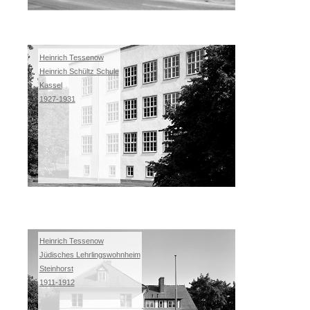
Heinrich Tessenow
Heinrich Schültz Schule
Kassel
1927-1931
Heinrich Tessenow
Jüdisches Lehrlingswohnheim
Steinhorst
1911-1912