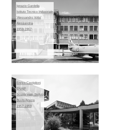
Ignazio Gardella
Istituto Tecnico Industriale
'Alessandro Volta'
Alessandria
1959-1967
Enrico Castiglioni
ENAIP
Scuola viale Stelvio
Busto Arsizio
1957-1959