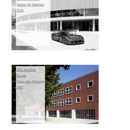
Varano de' Melegari
2018
SBG Architetti
Scuola
Sesto San Giovanni
2007