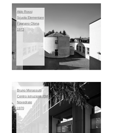
Aldo Rossi
Scuola Elementare
Fagnano Olona
1972
Bruno Morassutti
Centro istruzione IBM
Novedrate
1970