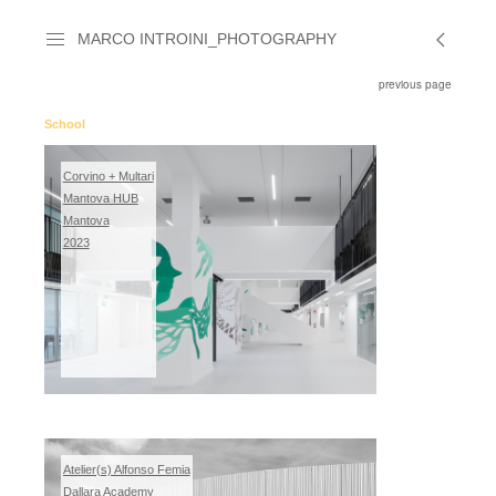
MARCO INTROINI_PHOTOGRAPHY
previous page
School
Corvino + Multari
Mantova HUB
Mantova
2023
Atelier(s) Alfonso Femia
Dallara Academy